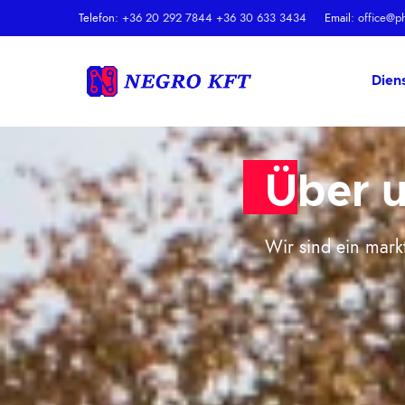
Telefon:
+36 20 292 7844
+36 30 633 3434
Email:
office@p
Dien
Über 
Wir sind ein mar