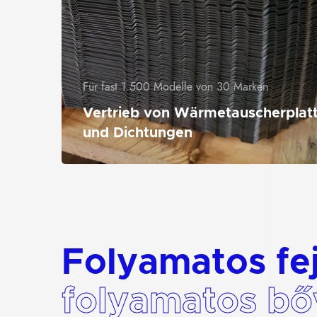
Für fast 1.500 Modelle von 30 Marken
Vertrieb von Wärmetauscherplat
und Dichtungen
Folyamatos fej
folyamatos bő