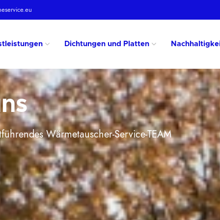
heservice.eu
stleistungen
Dichtungen und Platten
Nachhaltigkei
uns
ktführendes Wärmetauscher-Service-TEAM