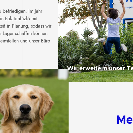
 befriedigen. Im Jahr
in Balatonfűzfő mit
it in Planung, sodass wir
es Lager schaffen können.
einstellen und unser Büro
Unser Team
Wir erweitern unser T
Me