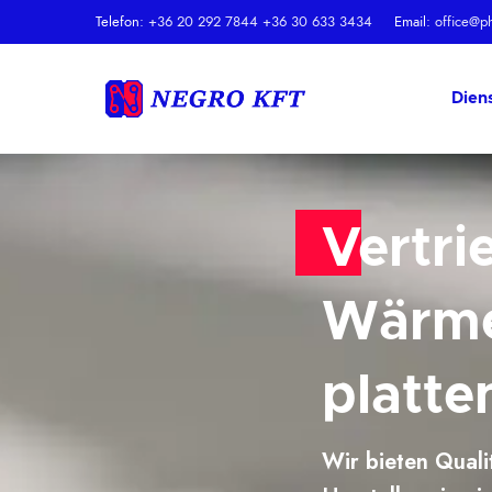
Telefon:
+36 20 292 7844
+36 30 633 3434
Email:
office@p
Dien
Vertri
Wärme
platte
Wir bieten Qual